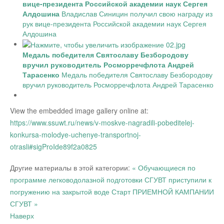
вице-президента Российской академии наук Сергея
Алдошина
Владислав Синицин получил свою награду из
рук вице-президента Российской академии наук Сергея
Алдошина
Медаль победителя Святославу Безбородову
вручил руководитель Росморречфлота Андрей
Тарасенко
Медаль победителя Святославу Безбородову
вручил руководитель Росморречфлота Андрей Тарасенко
View the embedded image gallery online at:
https://www.ssuwt.ru/news/v-moskve-nagradili-pobeditelej-
konkursa-molodye-uchenye-transportnoj-
otrasli#sigProIde89f2a0825
Другие материалы в этой категории:
« Обучающиеся по
программе легководолазной подготовки СГУВТ приступили к
погружению на закрытой воде
Старт ПРИЕМНОЙ КАМПАНИИ
СГУВТ »
Наверх