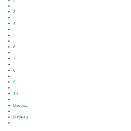
3
4
...
6
7
8
9
10
Вперед
В конец