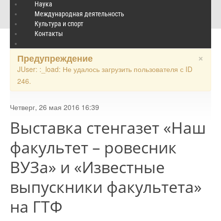
Выставка стенгазет «Наш факультет – ровесник ВУЗа» и
Наука
Международная деятельность
«Известные выпускники факультета» на ГТФ
Культура и спорт
Контакты
×
Предупреждение
JUser: :_load: Не удалось загрузить пользователя с ID
246.
Четверг, 26 мая 2016 16:39
Выставка стенгазет «Наш
факультет – ровесник
ВУЗа» и «Известные
выпускники факультета»
на ГТФ