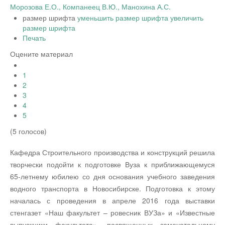
Морозова Е.О., Компанеец В.Ю., Манохина А.С.
размер шрифта
уменьшить размер шрифта
увеличить
размер шрифта
Печать
Оцените материал
1
2
3
4
5
(5 голосов)
Кафедра Строительного производства и конструкций решила
творчески подойти к подготовке Вуза к приближающемуся
65-летнему юбилею со дня основания учебного заведения
водного транспорта в Новосибирске. Подготовка к этому
началась с проведения в апреле 2016 года выставки
стенгазет «Наш факультет – ровесник ВУЗа» и «Известные
выпускники факультета», посвященных замечательному