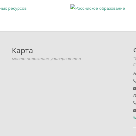
Карта
место положение университета
"
т
Н
П
w