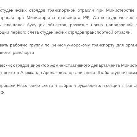
студенческих отрядов транспортной отрасли при Министерстве
отрасли при Министерстве транспорта РФ. Актив студенческих
ых площадок будущих объектов, развитие новых направлений с
ции первого слета студенческих отрядов транспортной отрасли.
ать рабочую группу по речному-морскому транспорту для орган
чного транспорта
нческих отрядов директор Административного департамента Министе
верситета Александр Аредаков за организацию Штаба студенческих
ировали Резолюцию слета и выбрали руководителя секции «Транс
РФ.