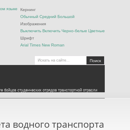
Кернинг
Обычный
Средний
Большой
Изображения
Выключить
Включить
Черно-белые
Цветные
Шрифт
Arial
Times New Roman
Поиск
те бойцов студенческих отрядов транспортной отрасли
та водного транспорта