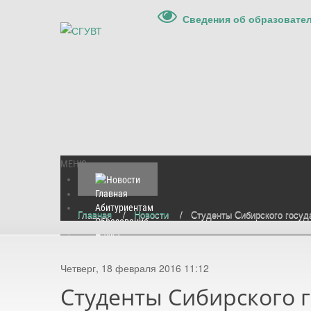
Сведения об образовате
МЕНЮ
Главная
Абитуриентам
Главная
/
Новости
/
Студенты Сибирского госуда
Образование
Наука
Международная деятельность
Культура и спорт
Четверг, 18 февраля 2016 11:12
Контакты
Студенты Сибирского г