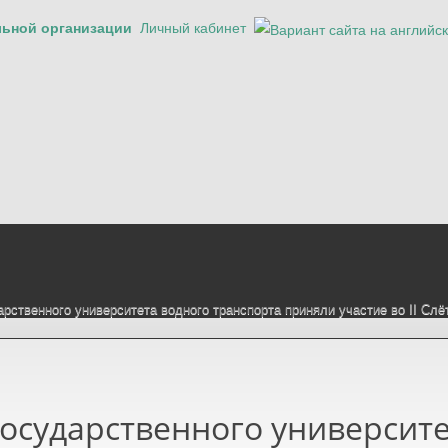
льной организации
Личный кабинет
рственного университета водного транспорта приняли участие во II Слё
осударственного университе