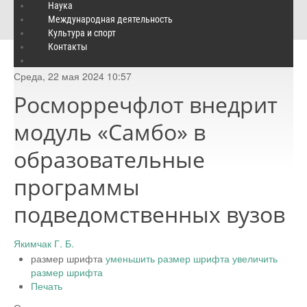
Росморречфлот внедрит модуль «Самбо» в образовательные
Наука
Международная деятельность
программы подведомственных вузов
Культура и спорт
Контакты
Среда, 22 мая 2024 10:57
Росморречфлот внедрит
модуль «Самбо» в
образовательные
программы
подведомственных вузов
Якимчак Г. Б.
размер шрифта
уменьшить размер шрифта
увеличить
размер шрифта
Печать