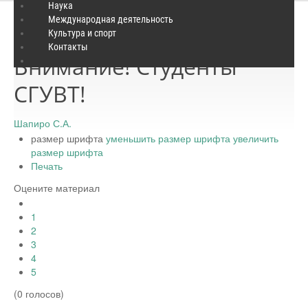
Наука
Международная деятельность
Культура и спорт
Пятница, 11 марта 2016 23:59
Контакты
Внимание! Студенты
СГУВТ!
Шапиро С.А.
размер шрифта
уменьшить размер шрифта
увеличить
размер шрифта
Печать
Оцените материал
1
2
3
4
5
(0 голосов)