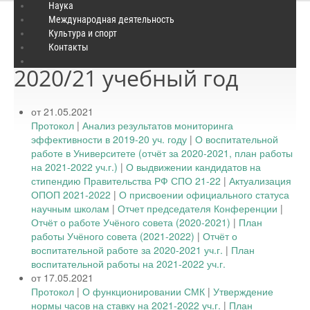
Наука
Международная деятельность
Культура и спорт
Решения ученого совета
Контакты
2020/21 учебный год
от 21.05.2021
Протокол
|
Анализ результатов мониторинга
эффективности в 2019-20 уч. году
|
О воспитательной
работе в Университете (отчёт за 2020-2021, план работы
на 2021-2022 уч.г.)
|
О выдвижении кандидатов на
стипендию Правительства РФ СПО 21-22
|
Актуализация
ОПОП 2021-2022
|
О присвоении официального статуса
научным школам
|
Отчет председателя Конференции
|
Отчёт о работе Учёного совета (2020-2021)
|
План
работы Учёного совета (2021-2022)
|
Отчёт о
воспитательной работе за 2020-2021 уч.г.
|
План
воспитательной работы на 2021-2022 уч.г.
от 17.05.2021
Протокол
|
О функционировании СМК
|
Утверждение
нормы часов на ставку на 2021-2022 уч.г.
|
План