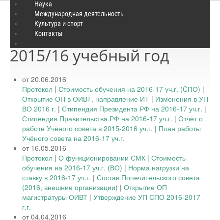
Наука
Международная деятельность
Культура и спорт
Решения ученого совета
Контакты
2015/16 учебный год
от 20.06.2016
Протокол
|
Стоимость обучения на 2016-17 уч.г. (CПО)
|
Открытие ОП в ОИВТ, направление ИТ
|
Изменения в УП
ВО 2016 г.
|
Стипендия Президента РФ на 2016-17 уч.г.
|
Стипендия Правительства РФ на 2016-17 уч.г.
|
Отчёт о
работе Учёного совета в 2015-2016 уч.г.
|
План работы
Учёного совета на 2016-17 уч.г.
от 16.05.2016
Протокол
|
О функционировании СМК
|
Стоимость
обучения на 2016-17 уч.г. (ВО)
|
Норма нагрузки на
ставку в 2016-17 уч.г.
|
Состав Попечительского совета
(2016, внешние организации)
|
Открытие ОП
магистратуры ОИВТ
|
Утверждение УП СПО 2016-2017
г.г.
от 04.04.2016