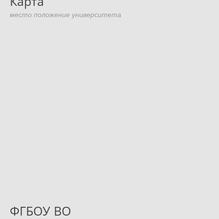
Карта
место положение университета
ФГБОУ ВО