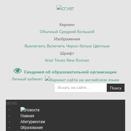
Кернинг
Обычный
Средний
Большой
Изображения
Выключить
Включить
Черно-белые
Цветные
Шрифт
Arial
Times New Roman
Сведения об образовательной организации
Личный кабинет
Поиск
МЕНЮ
Главная
Абитуриентам
Главная
/
Наука
/
Информация о защитах диссертаций
Образование