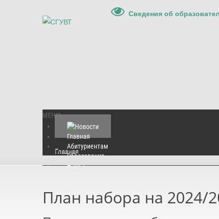
Сведения об образовате
МЕНЮ
Главная
Абитуриентам
Главная
Образование
Наука
Международная деятельность
Культура и спорт
План набора на 2024/2
Контакты