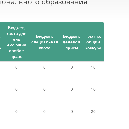
ионального образования
Бюджет,
квота для
,
Бюджет,
Бюджет,
Платно,
лиц
специальная
целевой
oбщий
имеющих
с
квота
прием
конкурс
особое
право
0
0
0
10
0
0
0
10
0
0
0
20