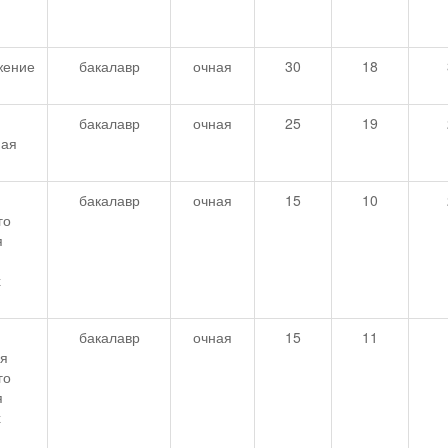
жение
бакалавр
очная
30
18
бакалавр
очная
25
19
ная
я
бакалавр
очная
15
10
го
я
х
бакалавр
очная
15
11
ия
го
я
х