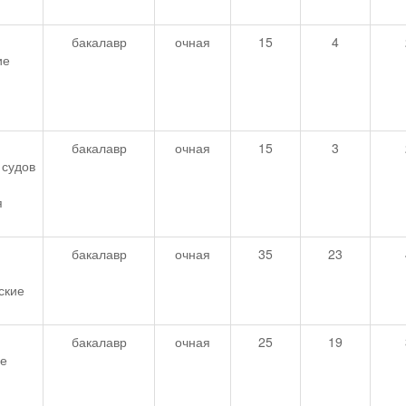
бакалавр
очная
15
4
ие
бакалавр
очная
15
3
 судов
я
бакалавр
очная
35
23
ские
бакалавр
очная
25
19
ое