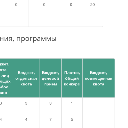
0
0
0
20
ния, программы
жет,
ота
Бюджет,
Бюджет,
Платно,
Бюджет,
 лиц
отдельная
целевой
oбщий
совмещенная
ющих
квота
прием
конкурс
квота
обое
аво
3
3
3
1
4
4
7
5