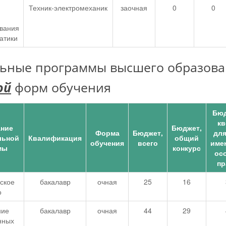
Техник-электромеханик
заочная
0
0
вания
атики
льные программы высшего образова
ой
форм обучения
Бюд
кв
ние
Бюджет,
Форма
Бюджет,
для
льной
Квалификация
общий
обучения
всего
име
мы
конкурс
ос
пр
ское
бакалавр
очная
25
16
о
ние
бакалавр
очная
44
29
нных