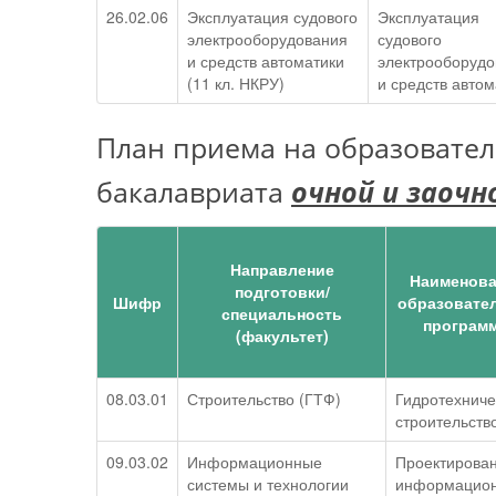
26.02.06
Эксплуатация судового
Эксплуатация
электрооборудования
судового
и средств автоматики
электрооборудо
(11 кл. НКРУ)
и средств автом
План приема на образовате
бакалавриата
очной и заочн
Направление
Наименова
подготовки/
Шифр
образовате
специальность
програм
(факультет)
08.03.01
Строительство (ГТФ)
Гидротехниче
строительств
09.03.02
Информационные
Проектирова
системы и технологии
информацио