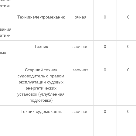
атики
Техник-электромеханик
очная
0
0
вания
атики
Техник
заочная
0
0
ных
Старший техник
заочная
0
0
судоводитель с правом
эксплуатации судовых
энергетических
установок (углубленная
подготовка)
Техник-судомеханик
заочная
0
0