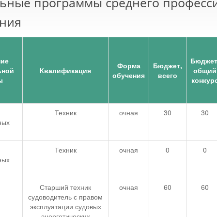
льные программы среднего професс
ния
ние
Бюджет
Форма
Бюджет,
ьной
Квалификация
общий
обучения
всего
ы
конкур
Техник
очная
30
30
ных
Техник
очная
0
0
ных
Старший техник
очная
60
60
судоводитель с правом
эксплуатации судовых
энергетических