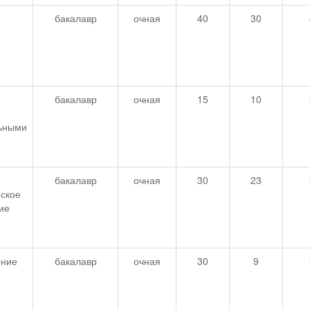
бакалавр
очная
40
30
бакалавр
очная
15
10
ьными
бакалавр
очная
30
23
ское
ие
ение
бакалавр
очная
30
9