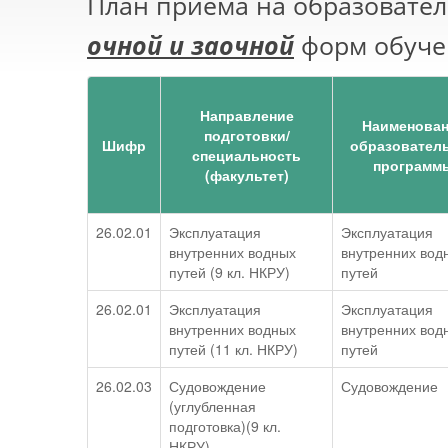
План приема на образовате
очной и заочной
форм обуче
Направление
Наименова
подготовки/
Шифр
образовател
специальность
программ
(факультет)
26.02.01
Эксплуатация
Эксплуатация
внутренних водных
внутренних вод
путей (9 кл. НКРУ)
путей
26.02.01
Эксплуатация
Эксплуатация
внутренних водных
внутренних вод
путей (11 кл. НКРУ)
путей
26.02.03
Судовождение
Судовождение
(углубленная
подготовка)(9 кл.
НКРУ)