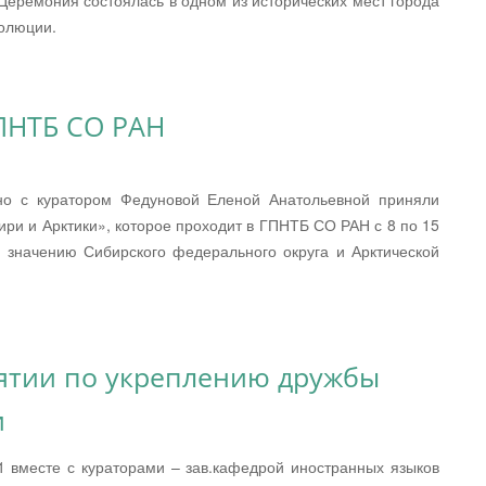
еремония состоялась в одном из исторических мест города
олюции.
ГПНТБ СО РАН
тно с куратором Федуновой Еленой Анатольевной приняли
ри и Арктики», которое проходит в ГПНТБ СО РАН с 8 по 15
 значению Сибирского федерального округа и Арктической
ятии по укреплению дружбы
и
1 вместе с кураторами – зав.кафедрой иностранных языков