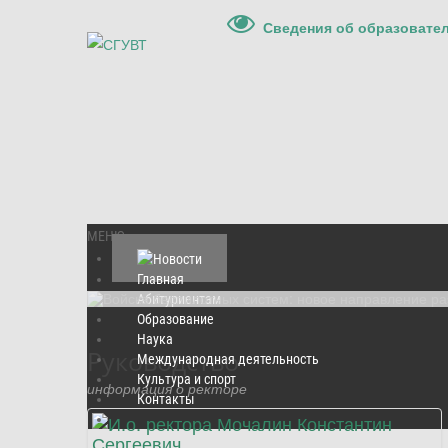
Сведения об образовате
МЕНЮ
Подробнее
Главная
Абитуриентам
Образование
Наука
Руководство
Международная деятельность
Культура и спорт
информация о ректоре
Контакты