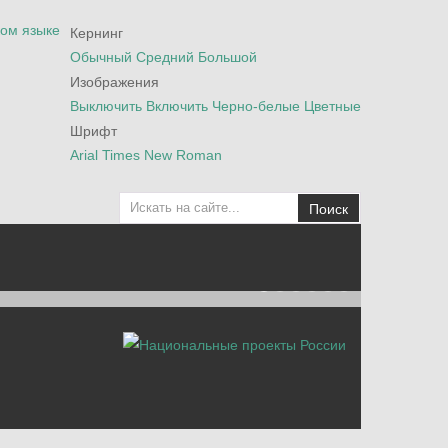
Кернинг
Обычный
Средний
Большой
Изображения
Выключить
Включить
Черно-белые
Цветные
Шрифт
Arial
Times New Roman
Поиск