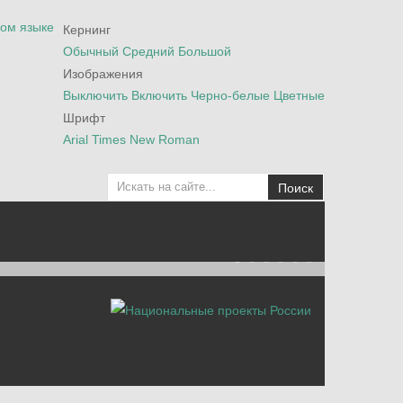
Кернинг
Обычный
Средний
Большой
Изображения
Выключить
Включить
Черно-белые
Цветные
Шрифт
Arial
Times New Roman
Поиск