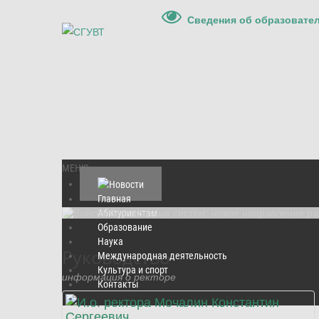
Сведения об образовате
МЕНЮ
Подробнее
Главная
Абитуриентам
Образование
Наука
Руководство
Международная деятельность
Культура и спорт
информация о ректоре
Контакты